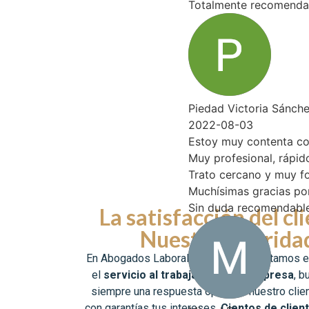
Totalmente recomendables.
Piedad Victoria Sánchez Ra
2022-08-03
Estoy muy contenta con la 
Muy profesional, rápido y ef
Trato cercano y muy formal
Muchísimas gracias por tod
Sin duda recomendable.
La satisfacción del cl
Nuestra priorida
En Abogados Laboralistas Granada estamos 
el
servicio al trabajador y a la empresa
, b
siempre una respuesta óptima a nuestro clie
con garantías tus intereses.
Cientos de client