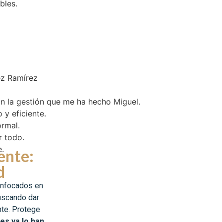
mírez
gestión que me ha hecho Miguel.
iciente.
.
o.
iente:
d
enfocados en
uscando dar
nte. Protege
es ya lo han