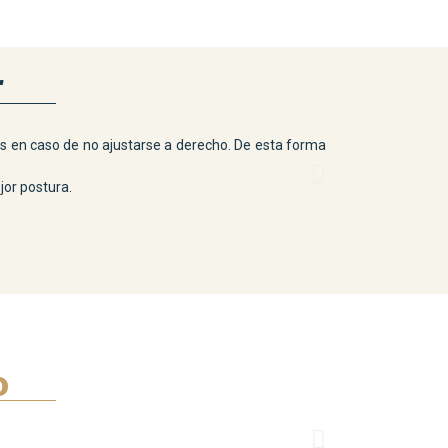
r
¿No sabes cuánt
os en caso de no ajustarse a derecho. De esta forma
calcular indemn
Igualmente calc
jor postura.
Calculamos tus 
por conceptos q
o
Asesoría en la n