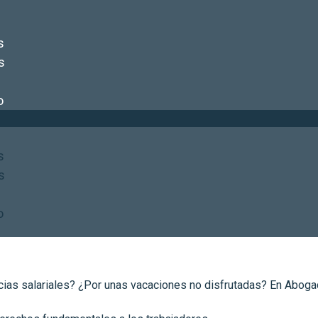
s
s
o
s
s
o
ias salariales? ¿Por unas vacaciones no disfrutadas? En Aboga